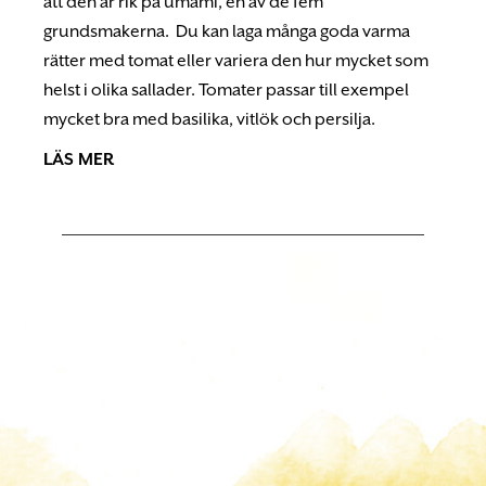
att den är rik på umami, en av de fem
grundsmakerna. Du kan laga många goda varma
rätter med tomat eller variera den hur mycket som
helst i olika sallader. Tomater passar till exempel
mycket bra med basilika, vitlök och persilja.
LÄS MER