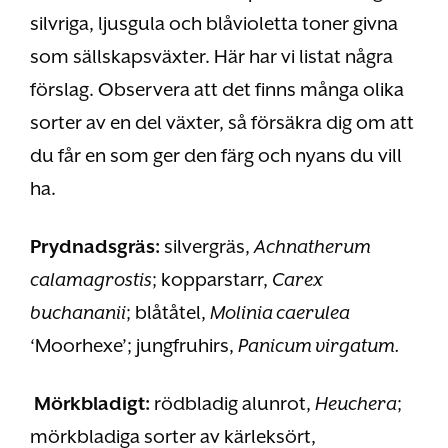
silvriga, ljusgula och blåvioletta toner givna
som sällskapsväxter. Här har vi listat några
förslag. Observera att det finns många olika
sorter av en del växter, så försäkra dig om att
du får en som ger den färg och nyans du vill
ha.
Prydnadsgräs:
silvergräs,
Achnatherum
calamagrostis
; kopparstarr,
Carex
buchananii
; blåtåtel,
Molinia caerulea
‘Moorhexe’; jungfruhirs,
Panicum virgatum.
Mörkbladigt:
rödbladig alunrot,
Heuchera
;
mörkbladiga sorter av kärleksört,