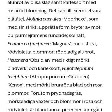
alunrot av olika slag samt kärleksört med
rosaröd blomning. Det kan till exempel vara
blåtåtel,
Molinia caerulea
‘Moorhexe’, som
med sin strikt, upprätta form bryter av mot
purpurmejramens rundade; solhatt,
Echinacea purpurea
‘Magnus’, med stora,
rödvioletta blommor; rödbladig alunrot,
Heuchera
‘Obsidian’ med riktigt mörkt
bladverk; och kärleksört,
Hylotelephium
telephium
(Atropurpureum-Gruppen)
‘Xenox’, med mörkt brunröda blad och rosa
blommor. Förutom prydnadsgräs,
mörkbladiga växter och blommor i rosa och
rödviolett är bland annat perenner som går i