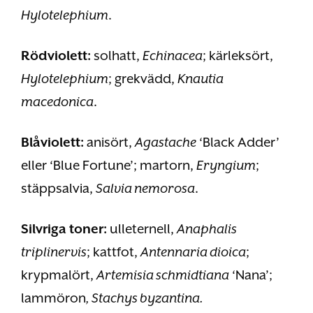
Hylotelephium
.
Rödviolett:
solhatt,
Echinacea
; kärleksört,
Hylotelephium
; grekvädd,
Knautia
macedonica
.
Blåviolett:
anisört,
Agastache
‘Black Adder’
eller ‘Blue Fortune’; martorn,
Eryngium
;
stäppsalvia,
Salvia nemorosa
.
Silvriga toner:
ulleternell,
Anaphalis
triplinervis
; kattfot,
Antennaria dioica
;
krypmalört,
Artemisia schmidtiana
‘Nana’;
lammöron
, Stachys byzantina.