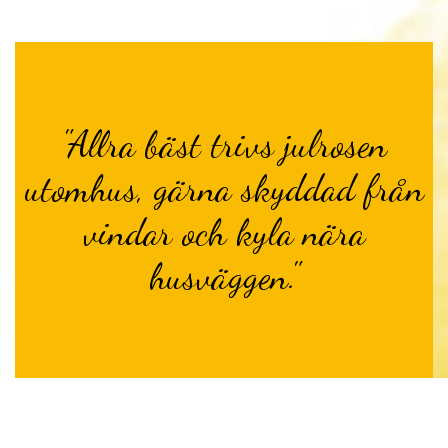
"Allra bäst trivs julrosen
utomhus, gärna skyddad från
vindar och kyla nära
husväggen."