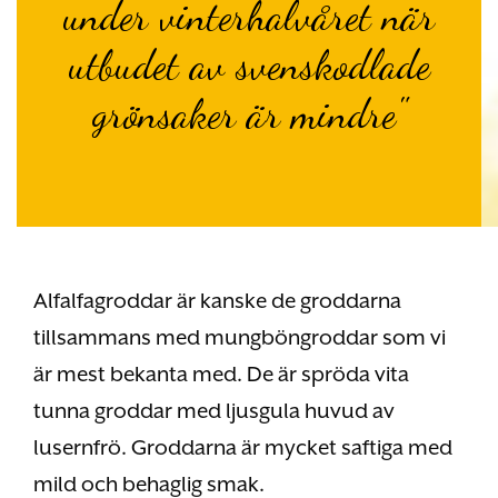
under vinterhalvåret när
utbudet av svenskodlade
grönsaker är mindre"
Alfalfagroddar är kanske de groddarna
tillsammans med mungböngroddar som vi
är mest bekanta med. De är spröda vita
tunna groddar med ljusgula huvud av
lusernfrö. Groddarna är mycket saftiga med
mild och behaglig smak.