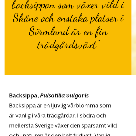
backsippan som växer vild i
Skåne och enstaka platser i
Sörmland är en fin
trädgårdsväxt"
Backsippa,
Pulsatilla vulgaris
Backsippa är en ljuvlig vårblomma som
är vanlig i våra trädgårdar. I södra och
mellersta Sverige växer den sparsamt vild
och i naturen är den helt fridlyst. Vanlig