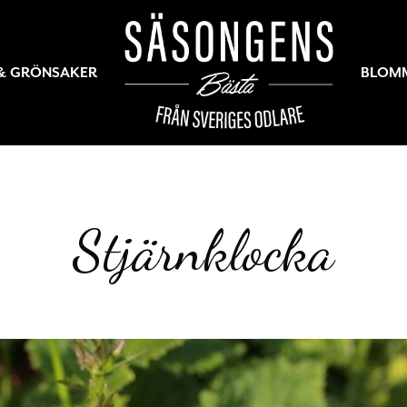
 & GRÖNSAKER
BLOM
Stjärnklocka