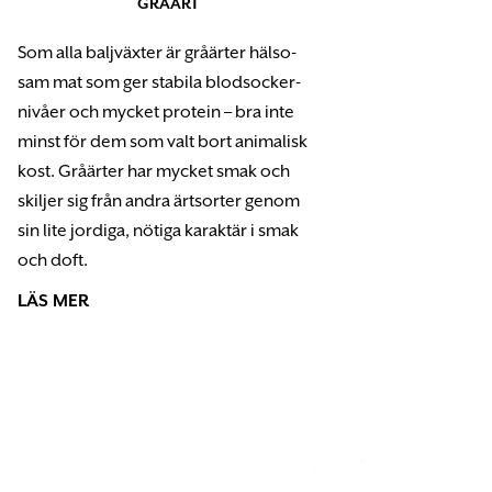
GRÅÄRT
Som alla baljväxter är gråärter hälso­
sam mat som ger stabila blodsocker­­-
nivåer och mycket protein – bra inte
minst för dem som valt bort animalisk
kost. Gråärter har mycket smak och
skiljer sig från andra ärtsorter genom
sin lite jordiga, nötiga karaktär i smak
och doft.
LÄS MER