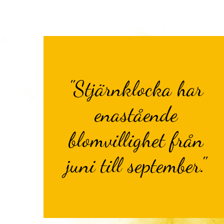
"Stjärnklocka har
enastående
blomvillighet från
juni till september."