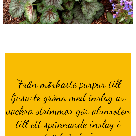
"Från mörkaste purpur till
ljusaste gröna med inslag av
vackra strimmor gör alunroten
till ett spännande inslag i