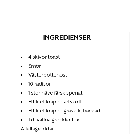
INGREDIENSER
4 skivor toast
Smör
Västerbottenost
10 rädisor
1 stor näve färsk spenat
Ett litet knippe ärtskott
Ett litet knippe gräslök, hackad
1 dl valfria groddar tex.
Alfalfagroddar