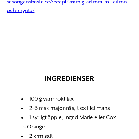
sasongensbasta.se/recept/kramig-artrora-m…citron-
och-mynta/
INGREDIENSER
100 g varmrökt lax
2–3 msk majonnäs, t ex Hellmans
1 syrligt äpple, Ingrid Marie eller Cox
´s Orange
2 krm salt