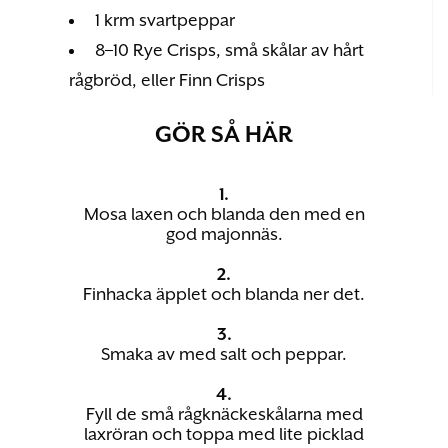
1 krm svartpeppar
8–10 Rye Crisps, små skålar av hårt
rågbröd, eller Finn Crisps
GÖR SÅ HÄR
1.
Mosa laxen och blanda den med en
god majonnäs.
2.
Finhacka äpplet och blanda ner det.
3.
Smaka av med salt och peppar.
4.
Fyll de små rågknäckeskålarna med
laxröran och toppa med lite picklad