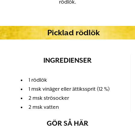
rödlök.
Picklad rödlök
INGREDIENSER
1 rödlök
1 msk vinäger eller ättikssprit (12 %)
2 msk strösocker
2 msk vatten
GÖR SÅ HÄR