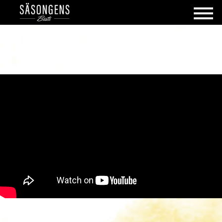
" frameborder="0" allowfullscreen>