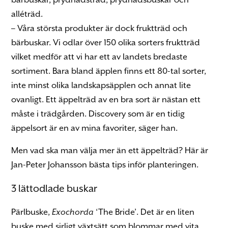
alléträd.
– Våra största produkter är dock fruktträd och
bärbuskar. Vi odlar över 150 olika sorters fruktträd
vilket medför att vi har ett av landets bredaste
sortiment. Bara bland äpplen finns ett 80-tal sorter,
inte minst olika landskapsäpplen och annat lite
ovanligt. Ett äppelträd av en bra sort är nästan ett
måste i trädgården. Discovery som är en tidig
äppelsort är en av mina favoriter, säger han.
Men vad ska man välja mer än ett äppelträd? Här är
Jan-Peter Johansson bästa tips inför planteringen.
3 lättodlade buskar
Pärlbuske,
Exochorda
‘The Bride’. Det är en liten
buske med sirligt växtsätt som blommar med vita