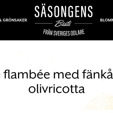
 & GRÖNSAKER
BLOM
e flambée med fänkå
olivricotta