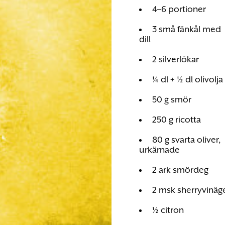
4–6 portioner
3 små fänkål med
dill
2 silverlökar
¼ dl + ½ dl olivolja
50 g smör
250 g ricotta
80 g svarta oliver,
urkärnade
2 ark smördeg
2 msk sherryvinäg
½ citron