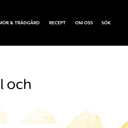
MOR & TRÄDGÅRD
RECEPT
OM OSS
SÖK
l och