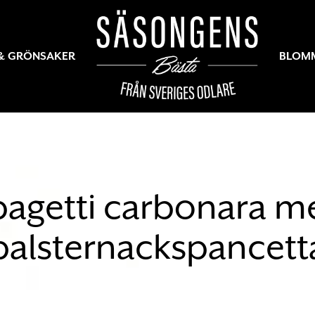
 & GRÖNSAKER
BLOM
pagetti carbonara m
palsternackspancett