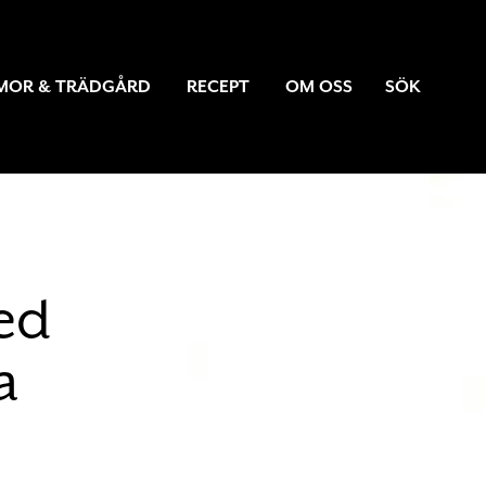
MOR & TRÄDGÅRD
RECEPT
OM OSS
SÖK
ed
a