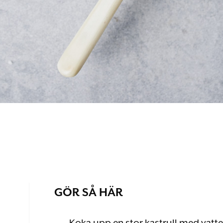
GÖR SÅ HÄR
Koka upp en stor kastrull med vatten,