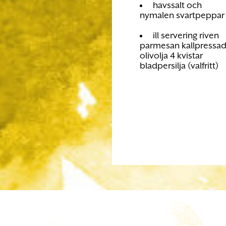
havssalt och
nymalen svartpeppar
ill servering riven
parmesan kallpressa
olivolja 4 kvistar
bladpersilja (valfritt)