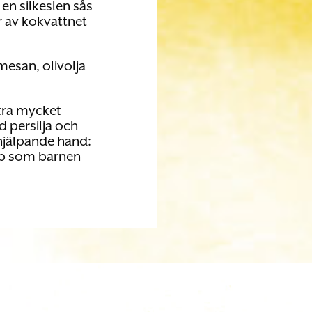
 en silkeslen sås
er av kokvattnet
esan, olivolja
tra mycket
 persilja och
hjälpande hand:
obb som barnen