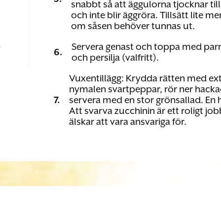
snabbt så att äggulorna tjocknar till
och inte blir äggröra. Tillsätt lite m
om såsen behöver tunnas ut.
d
Servera genast och toppa med parm
6.
och persilja (valfritt).
Vuxentillägg: Krydda rätten med ex
nymalen svartpeppar, rör ner hackad
7.
servera med en stor grönsallad. En 
Att svarva zucchinin är ett roligt j
älskar att vara ansvariga för.