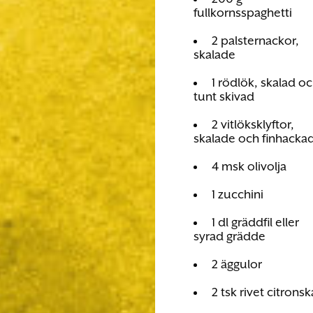
fullkornsspaghetti
2 palsternackor,
skalade
1 rödlök, skalad o
tunt skivad
2 vitlöksklyftor,
skalade och finhacka
4 msk olivolja
1 zucchini
1 dl gräddfil eller
syrad grädde
2 äggulor
2 tsk rivet citronsk