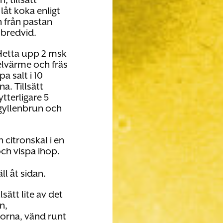
låt koka enligt
n från pastan
 bredvid.
 Hetta upp 2 msk
elvärme och fräs
 salt i 10
na. Tillsätt
ytterligare 5
r gyllenbrun och
 citronskal i en
ch vispa ihop.
ll åt sidan.
sätt lite av det
n,
lorna, vänd runt