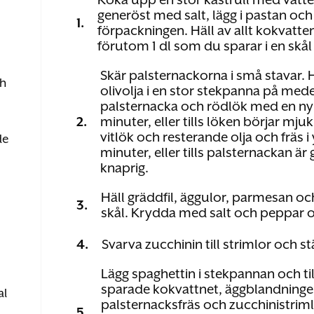
generöst med salt, lägg i pastan och 
1.
förpackningen. Häll av allt kokvatte
förutom 1 dl som du sparar i en skål
Skär palsternackorna i små stavar.
ch
olivolja i en stor stekpanna på med
palsternacka och rödlök med en nypa
2.
minuter, eller tills löken börjar mjuk
vitlök och resterande olja och fräs i 
de
minuter, eller tills palsternackan ä
knaprig.
Häll gräddfil, äggulor, parmesan och
3.
skål. Krydda med salt och peppar o
4.
Svarva zucchinin till strimlor och stä
Lägg spaghettin i stekpannan och till
sparade kokvattnet, äggblandninge
al
palsternacksfräs och zucchinistrim
5.