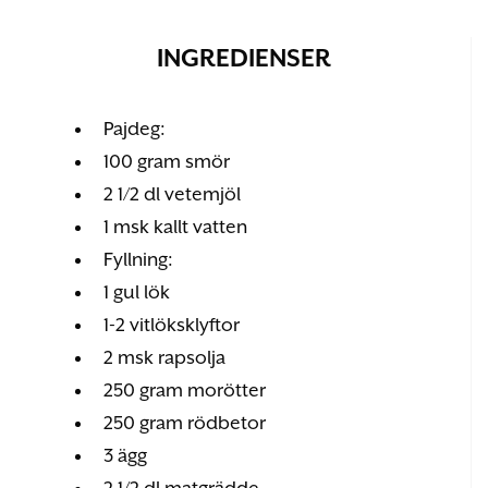
INGREDIENSER
Pajdeg:
100 gram smör
2 1/2 dl vetemjöl
1 msk kallt vatten
Fyllning:
1 gul lök
1-2 vitlöksklyftor
2 msk rapsolja
250 gram morötter
250 gram rödbetor
3 ägg