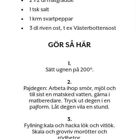
2 1/2 dl matgrädde
1 tsk salt
1 krm svartpeppar
3 dl riven ost, t ex Västerbottensost
GÖR SÅ HÄR
1.
Sätt ugnen på 200°.
2.
Pajdegen: Arbeta ihop smör, mjöl och
till sist en matsked vatten, gärna i
matberedare. Tryck ut degen i en
pajform. Låt degen vila en stund.
3.
Fyllning:kala och hacka lök och vitlök.
Skala och grovriv morötter och
rödbetor.