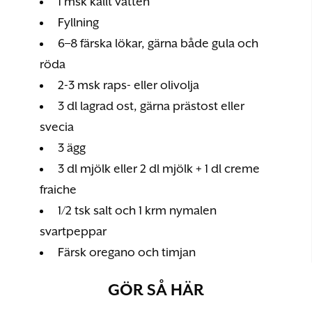
1 msk kallt vatten
Fyllning
6–8 färska lökar, gärna både gula och
röda
2-3 msk raps- eller olivolja
3 dl lagrad ost, gärna prästost eller
svecia
3 ägg
3 dl mjölk eller 2 dl mjölk + 1 dl creme
fraiche
1/2 tsk salt och 1 krm nymalen
svartpeppar
Färsk oregano och timjan
GÖR SÅ HÄR