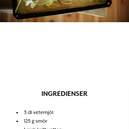
INGREDIENSER
3 dl vetemjöl
125 g smör