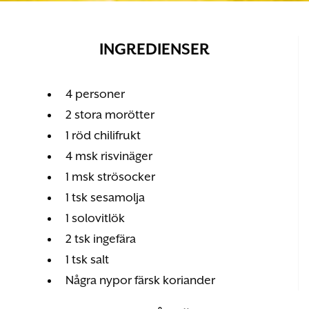
INGREDIENSER
4 personer
2 stora morötter
1 röd chilifrukt
4 msk risvinäger
1 msk strösocker
1 tsk sesamolja
1 solovitlök
2 tsk ingefära
1 tsk salt
Några nypor färsk koriander