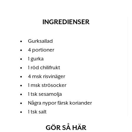
INGREDIENSER
Gurksallad
4 portioner
1 gurka
1 röd chilifrukt
4 msk risvinäger
1 msk strösocker
1 tsk sesamolja
Några nypor färsk koriander
1 tsk salt
GÖR SÅ HÄR