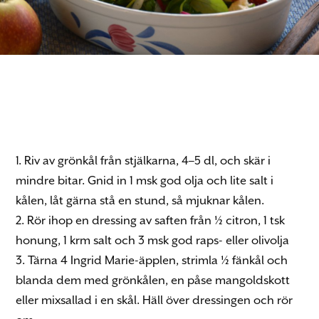
1. Riv av grönkål från stjälkarna, 4–5 dl, och skär i
mindre bitar. Gnid in 1 msk god olja och lite salt i
kålen, låt gärna stå en stund, så mjuknar kålen.
2. Rör ihop en dressing av saften från ½ citron, 1 tsk
honung, 1 krm salt och 3 msk god raps- eller olivolja
3. Tärna 4 Ingrid Marie-äpplen, strimla ½ fänkål och
blanda dem med grönkålen, en påse mangoldskott
eller mixsallad i en skål. Häll över dressingen och rör