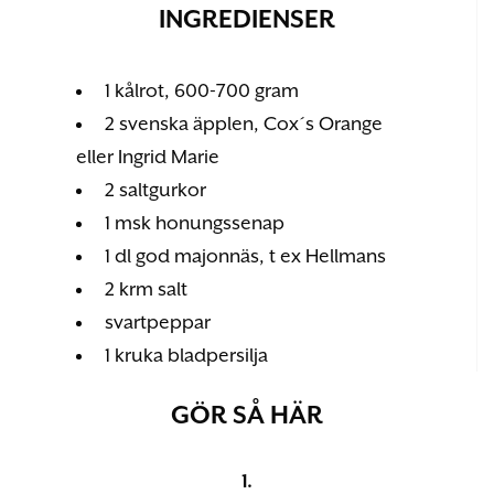
INGREDIENSER
1 kålrot, 600-700 gram
2 svenska äpplen, Cox´s Orange
eller Ingrid Marie
2 saltgurkor
1 msk honungssenap
1 dl god majonnäs, t ex Hellmans
2 krm salt
svartpeppar
1 kruka bladpersilja
GÖR SÅ HÄR
1.