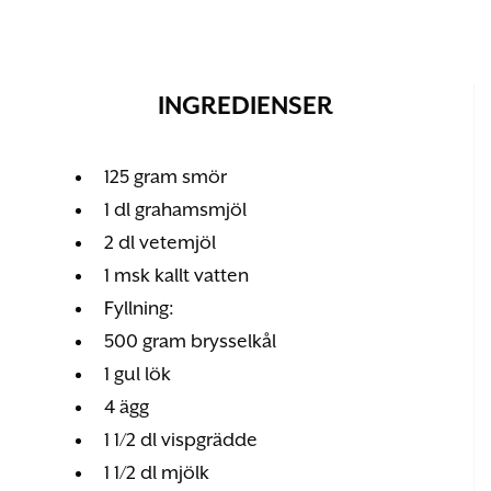
INGREDIENSER
125 gram smör
1 dl grahamsmjöl
2 dl vetemjöl
1 msk kallt vatten
Fyllning:
500 gram brysselkål
1 gul lök
4 ägg
1 1/2 dl vispgrädde
1 1/2 dl mjölk