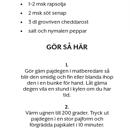
1–2 msk rapsolja
2 msk söt senap
3 dl grovriven cheddarost
salt och nymalen peppar
GÖR SÅ HÄR
1.
Gör gärn pajdegen i matberedare så
blir den smidig och fin eller blanda ihop
den i en bunke för hand. Låt gärna
degen vila en stund i kylen om du har
tid.
2.
Värm ugnen till 200 grader. Tryck ut
pajdegen i en stor pajform och
förgrädda pajskalet i 10 minuter.