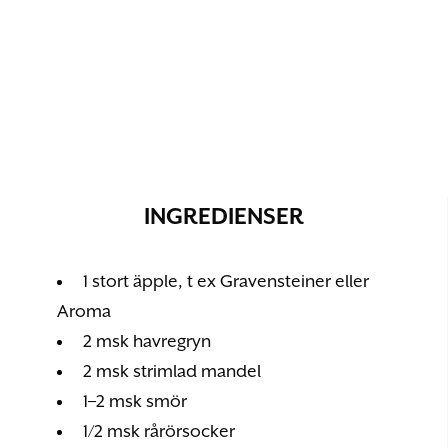
INGREDIENSER
1 stort äpple, t ex Gravensteiner eller
Aroma
2 msk havregryn
2 msk strimlad mandel
1–2 msk smör
1/2 msk rårörsocker