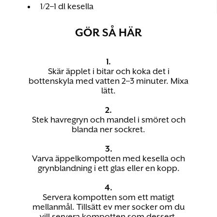
1/2–1 dl kesella
GÖR SÅ HÄR
1.
Skär äpplet i bitar och koka det i
bottenskyla med vatten 2–3 minuter. Mixa
lätt.
2.
Stek havregryn och mandel i smöret och
blanda ner sockret.
3.
Varva äppelkompotten med kesella och
grynblandning i ett glas eller en kopp.
4.
Servera kompotten som ett matigt
mellanmål. Tillsätt ev mer socker om du
vill servera kompotten som dessert.