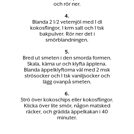
och rör ner.
4.
Blanda 2 1/2 vetemjöl med 1 dl
kokosflingor, 1 krm salt och 1 tsk
bakpulver. Rör ner det i
smörblandningen.
5.
Bred ut smeten i den smorda formen.
Skala, kärna ur och klyfta äpplena.
Blanda äppelklyftorna väl med 2 msk
strösocker och 1 tsk vaniljsocker och
lägg ovanpå smeten.
6.
Strö över kokoschips eller kokosflingor.
Klicka över lite smör, någon matsked
räcker, och grädda äppelkakan i 40
minuter.