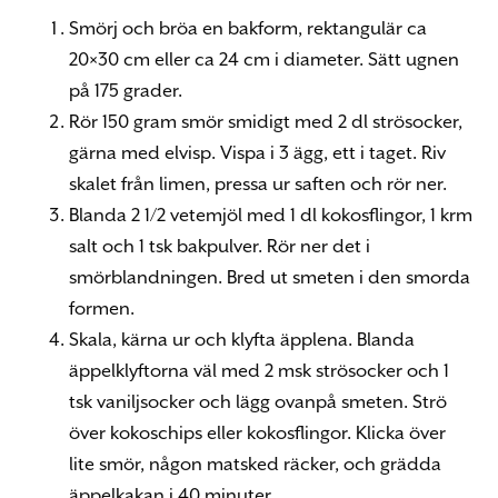
Smörj och bröa en bakform, rektangulär ca
20×30 cm eller ca 24 cm i diameter. Sätt ugnen
på 175 grader.
Rör 150 gram smör smidigt med 2 dl strösocker,
gärna med elvisp. Vispa i 3 ägg, ett i taget. Riv
skalet från limen, pressa ur saften och rör ner.
Blanda 2 1/2 vetemjöl med 1 dl kokosflingor, 1 krm
salt och 1 tsk bakpulver. Rör ner det i
smörblandningen. Bred ut smeten i den smorda
formen.
Skala, kärna ur och klyfta äpplena. Blanda
äppelklyftorna väl med 2 msk strösocker och 1
tsk vaniljsocker och lägg ovanpå smeten. Strö
över kokoschips eller kokosflingor. Klicka över
lite smör, någon matsked räcker, och grädda
äppelkakan i 40 minuter.