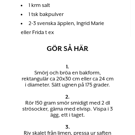
1 krm salt
1 tsk bakpulver
2-3 svenska äpplen, Ingrid Marie
eller Frida t ex
GÖR SÅ HÄR
1.
Smörj och bröa en bakform,
rektangulär ca 20x30 cm eller ca 24 cm
i diameter. Sätt ugnen på 175 grader.
2.
Rör 150 gram smör smidigt med 2 dl
strösocker, gärna med elvisp. Vispa i 3
ägg, ett i taget.
3.
Riv skalet från limen, pressa ur saften