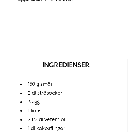
INGREDIENSER
150 g smör
2 dl strösocker
3 ägg
1 lime
2 1/2 dl vetemjöl
1 dl kokosflingor