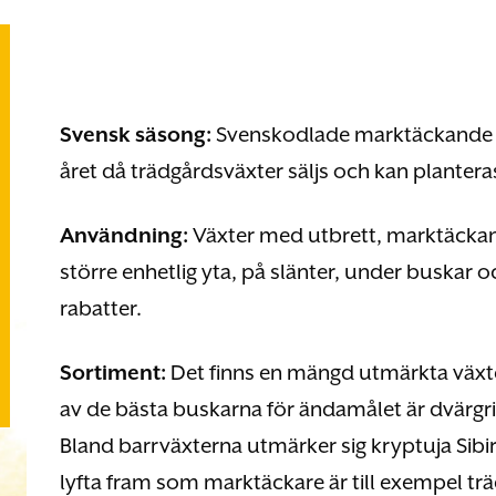
Svensk säsong:
Svenskodlade marktäckande väx
året då trädgårdsväxter säljs och kan planteras, 
Användning:
Växter med utbrett, marktäckande
större enhetlig yta, på slänter, under buskar 
rabatter.
Sortiment:
Det finns en mängd utmärkta växt
av de bästa buskarna för ändamålet är dvärgri
Bland barrväxterna utmärker sig kryptuja Sibi
lyfta fram som marktäckare är till exempel t