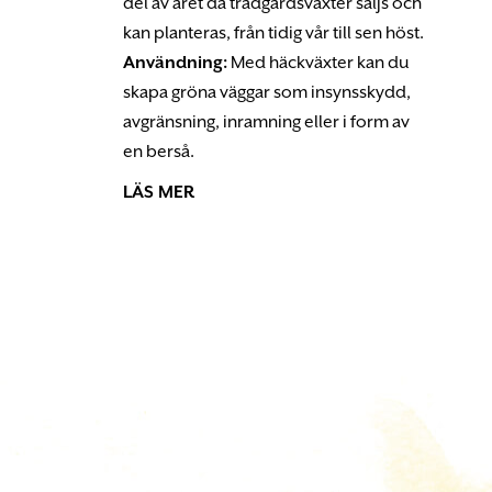
del av året då trädgårdsväxter säljs och
kan planteras, från tidig vår till sen höst.
Användning:
Med häckväxter kan du
skapa gröna väggar som insynsskydd,
avgränsning, inramning eller i form av
en berså.
LÄS MER