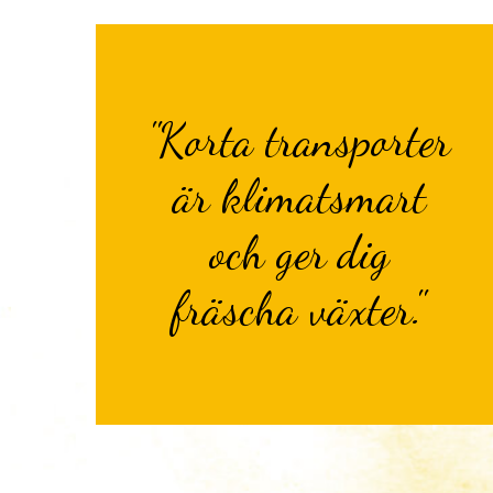
"Korta transporter
är klimatsmart
och ger dig
fräscha växter."