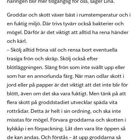
näringen blir mer tillgänglig för oss, säger Lina.
Groddar och skott växer bäst i rumstemperatur och i
en fuktig miljö. Där trivs tyvärr också bakterier och
mögel. Därför är det viktigt att alltid ha rena händer
och kärl.
– Skölj alltid fröna väl och rensa bort eventuella
trasiga frön och skräp. Skölj också efter
blötläggningen. Släng frön som inte svällt upp eller
som har en annorlunda färg. När man odlar skott i
jord eller på papper är det viktigt att det inte blir för
blött, även om det ska vara fuktigt. Men tänk på att
flera skott på groddstadiet utvecklar späda vita
rottrådar. Detta är helt i sin ordning, och ska inte
misstas för mögel. Förvara groddarna och skotten i
kylskåp i en förpackning. Låt den vara lite öppen så
de kan andas. Och förstås – ät upp groddarna så