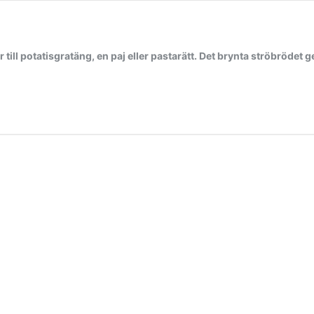
ill potatisgratäng, en paj eller pastarätt. Det brynta ströbrödet g